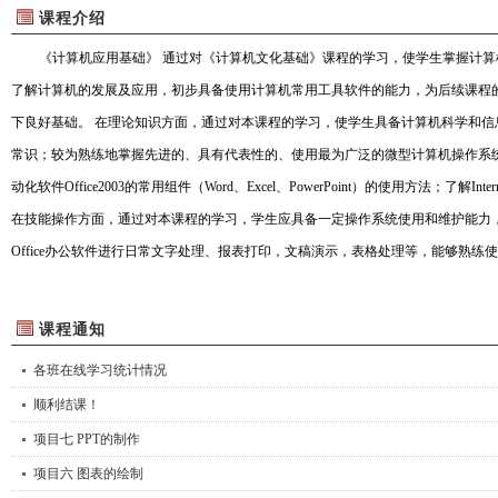
课程介绍
《计算机应用基础》 通过对《计算机文化基础》课程的学习，使学生掌握计
了解计算机的发展及应用，初步具备使用计算机常用工具软件的能力，为后续课程
下良好基础。 在理论知识方面，通过对本课程的学习，使学生具备计算机科学和信
常识；较为熟练地掌握先进的、具有代表性的、使用最为广泛的微型计算机操作系统（W
动化软件Office2003的常用组件（Word、Excel、PowerPoint）的使用方法；了解I
在技能操作方面，通过对本课程的学习，学生应具备一定操作系统使用和维护能力，能够熟
Office办公软件进行日常文字处理、报表打印，文稿演示，表格处理等，能够熟练使用I
件，适应现代化办公的需求。
课程通知
各班在线学习统计情况
顺利结课！
项目七 PPT的制作
项目六 图表的绘制