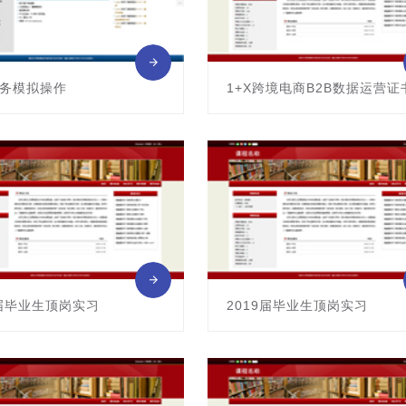
务模拟操作
1+X跨境电商B2B数据运营证
0211009
课程编号：25478
师：
主讲教师： 姜丽丽
9届毕业生顶岗实习
2019届毕业生顶岗实习
0113006
课程编号：0113006
： 田翠
主讲教师： 陈甜